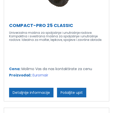
COMPACT-PRO 25 CLASSIC
Univerzalna mašina za spoljašnje i unutrašnje radove.
Kompaktna i svestrana mašina za spoljašnje i unutrašnje
radove. Idealna za malter, lepkove, spojeve i završne obrade.
Cena:
Molimo Vas da nas kontaktirate za cenu
Proizvođač:
Euromair
Detaljnije informacije
Pošaljite upit