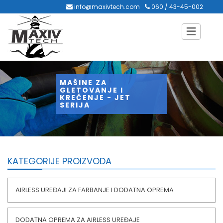
info@maxivtech.com
060 / 43-45-002
MAŠINE ZA
GLETOVANJE I
KREČENJE - JET
SERIJA
KATEGORIJE PROIZVODA
AIRLESS UREĐAJI ZA FARBANJE I DODATNA OPREMA
DODATNA OPREMA ZA AIRLESS UREĐAJE