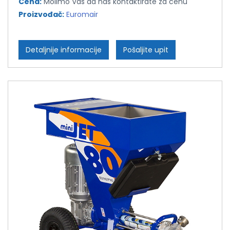
Cena:
Molimo Vas da nas kontaktirate za cenu
Proizvođač:
Euromair
Detaljnije informacije
Pošaljite upit