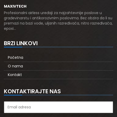
MAXIVTECH
Profesionalni airless uređaji za najzahtevnije poslove u
građevinarstu i antikorozivnim poslovima. Bez obzira da li su
premazi na bazi vode, uljanih razređivača, nitro razređivača,
epoxi…
BRZI LINKOVI
Početna
O nama
Kontakt
KONTAKTIRAJTE NAS