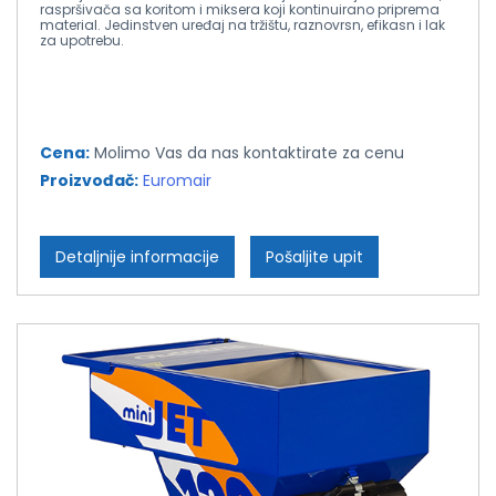
raspršivača sa koritom i miksera koji kontinuirano priprema
material. Jedinstven uređaj na tržištu, raznovrsn, efikasn i lak
za upotrebu.
Cena:
Molimo Vas da nas kontaktirate za cenu
Proizvođač:
Euromair
Detaljnije informacije
Pošaljite upit