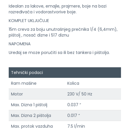
Idealan za lakove, emajle, prajmere, boje na bazi
razređivača i vodorastvorive boje.
KOMPLET UKLJUČUJE
15m creva za boju unutrašnjeg prečnika 1/4 (6,4mm),
pištolj , nosač dizne i 517 diznu
NAPOMENA
Uređaj se moze poručiti sa ili bez tankera i pištolja.
Tehnički podaci
Ram mašine
Kolica
Motor
230 V/ 50 Hz
Max. Dizna 1 pištolj
0.037 “
Max. Dizna 2 pištolja
0.017 “
Max. protok vazduha
7.5 l/min