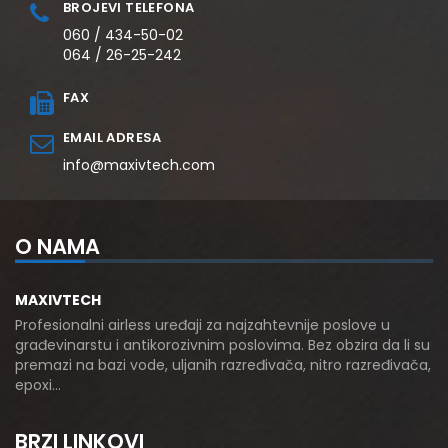
BROJEVI TELEFONA
060 / 434-50-02
064 / 26-25-242
FAX
EMAIL ADRESA
info@maxivtech.com
O NAMA
MAXIVTECH
Profesionalni airless uređaji za najzahtevnije poslove u
građevinarstu i antikorozivnim poslovima. Bez obzira da li su
premazi na bazi vode, uljanih razređivača, nitro razređivača,
epoxi…
BRZI LINKOVI