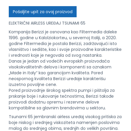
Pošaljite upit za ovaj proizvod
ELEKTRIČNI AIRLESS UREĐAJ TSUNAMI 65
Kompanija Berizzi je osnovana kao Filtermedia daleke
1996. godine u Kalolziokorteu, u severnoj Italiji, a 2020.
godine Filtermedia je postala Berizzi, zadržavajući isto
vlasništvo i sedište, kao i svoje proizvodne karakteristike
i vrednosti koje je negovala od svog nastanka.
Danas je jedan od vodećih evropskih proizvođača
visokokvalitetnih delova i komponenti sa oznakom
„Made in Italy“ kao garancijom kvaliteta. Pored
neospornog kvaliteta Berizzi uređaje karakterišu
izuzetno povoljne cene.
Pored proizvodnje širokog spektra pumpi i pištolja za
prskanje boje i rukovanje tečnostima, Berizzi takođe
proizvodi dodatnu opremu i rezervne delove
kompatibilne sa glavnim brendovima u sektoru.
Tsunami 65 jembranski airless uređaj visokog pritiska za
boje niskog i srednjeg viskoziteta namenjen poslovima
malog do srednjeg obima, srednjih do velikih površina.