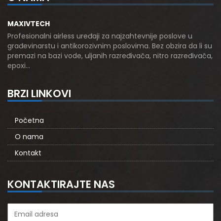
MAXIVTECH
Profesionalni airless uređaji za najzahtevnije poslove u
građevinarstu i antikorozivnim poslovima. Bez obzira da li su
premazi na bazi vode, uljanih razređivača, nitro razređivača,
epoxi…
BRZI LINKOVI
Početna
O nama
Kontakt
KONTAKTIRAJTE NAS