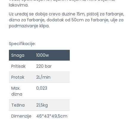
lakovima.
Uz uređaj se dobija crevo duzine 15m, pištolj za farbanje,
dizna za farbanje, dodatak od 50cm za farbanje, ulje za
podmazivanje klipa.
Specifikacije:
Snaga
1000w
Pritisak
220 bar
Protok
2L/min
Max.
0,023
dizna
Težina
21,5kg
Dimenzije
46*43*49,5cm