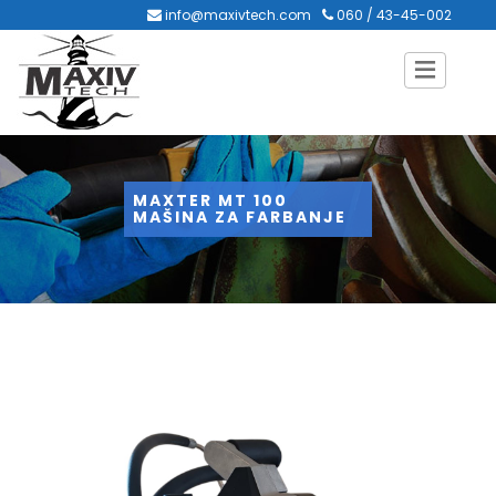
info@maxivtech.com
060 / 43-45-002
MAXTER MT 100
MAŠINA ZA FARBANJE